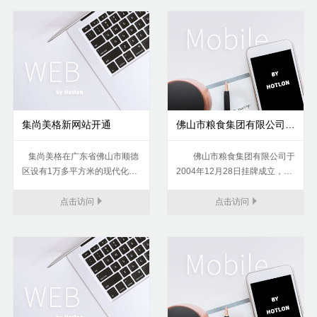
集尚美格新网站开通
佛山市粮食集团有限公司改版成功
集尚美格在广东省佛山市顺德
佛山市粮食集团有限公司于
区设有1万多平方米的现代化创
2004年12月28日挂牌成立，是
意工厂，拥有经验丰富的生产管
市国资委管理的国有独资企业，
理团队和熟练的技术团队，追求
担负着省级及市级的地方储备任
点击访问
点击访问
精细...
务。 公司网址：ht...